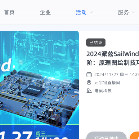
首页
企业
活动
服务
已结束
2024派兹Sail
阶：原理图绘制技
元宇宙直播间
电巢科技
活动已结束