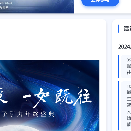
活
2024
09
往
10
巅
人
始
能