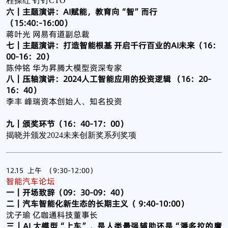
程操红 钉钉CTO
六｜主题演讲：AI赋能，教育向“智”而行
（15:40:-16:00）
蒋叶光 网易有道副总裁
七｜主题演讲：打造智能根基 开启千行百业的AI未来（16：
00-16：20）
陈仲铭 华为昇腾大模型资深专家
八｜压轴演讲：2024人工智能应用的投资逻辑 （16：20-
16：40）
李丰 峰瑞资本创始人、知名投资
九｜颁奖环节（16：40-17：00）
揭晓并颁发2024未来创新奖系列奖项
12.15 上午 （9:30-12:00）
智能汽车论坛
一｜开场致辞（09：30-09：40）
二｜汽车智能化新生态的长期主义（ 9:40-10:00）
沈子瑜 亿咖通科技董事长
三｜AI 大模型“上车”，是人类最强辅助还是“潘多拉的魔