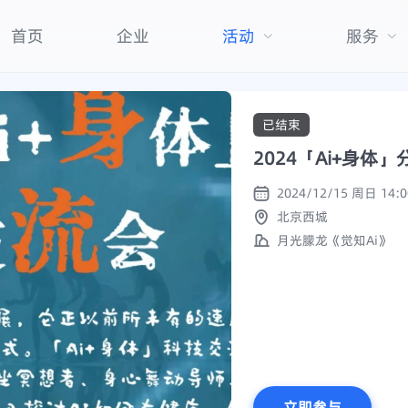
首页
企业
活动
服务
已结束
2024「Ai+身体
北京西城
月光朦龙《觉知Ai》
立即参与