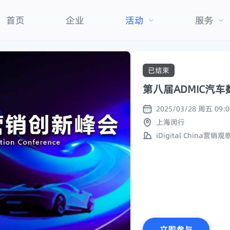
首页
企业
活动
服务
已结束
第八届ADMIC汽
上海闵行
iDigital China营销观
立即参与