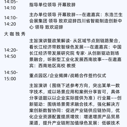
14:05-
指导单位领导 开幕致辞
14:10
主办单位领导 开幕致辞——在邀嘉宾：东浩兰生
14:10-
会展集团 领导 致欢迎辞四川省智能制造创新中
14:20
心 领导 致欢迎辞
大 咖 独 秀
主旨演讲暨政策解读· 从区域节点到链路聚合，
看长江经济带数智绿色发展​——在邀嘉宾：中国
14:20-
长江经济带发展研究院 专家· 从创新驱动到场
14:50
景融合，听新型工业化发展西南故事——在邀嘉
宾：西南地区高校 教授
14:50-
重点园区/企业揭牌/战略合作签约仪式
15:00
主旨演讲（围绕下述参考方向，突出某单一数
字技术，或以场景应用和案例分享皆可，具体
分享话题以以企业实际提供为准）行业篇——创
新驱动：围绕场景需求融合技术，强化解决方
案创新数智协同：促进产业链供应链协同，优
化企业资源配置提质增效：增速增质产品贸易
渠道，提升产业链附加值绿色发展：低碳技术