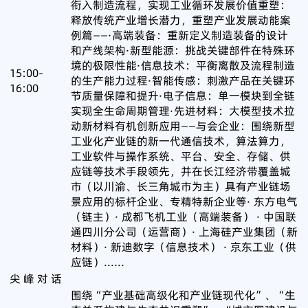
衔入制造流程，实现工业循环发展价值重塑：
释放传统产业增长潜力，重塑产业发展动能案
例篇——·高端装备：重新定义制造装备的设计
和产线架构·新型能源：挑战关键部件在特殊环
境的极限性能·信息技术：平衡离散及流程制造
15:00-
的生产能力过程·智能传感：刺激产品在关键环
16:00
节质量保障和提升·电子信息：单一模块到全链
实现全生命周期管理·先进材料：大模型技术拉
动新材料有机创新应用——与会企业：围绕新型
工业化产业链的新一代通信技术，算法算力，
工业软件与操作系统、平台、安全、存储、供
应链等技术手段领先，并在长江经济带覆盖城
市（以川渝、长三角城市为主）具有产业链场
景应用的标杆企业、专精特新企业等· 东方电气
（链主）· 成都飞机工业（高端装备） · 中国联
通四川分公司（运营商）· 上海硅产业集团（新
材料）· 新迪数字（信息技术） · 京东工业（供
应链）......
尖 峰 对 话
围绕“产业基础高级化和产业链现代化”、“生