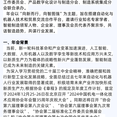
工作委员会、产品数字化设计与制造分会、制造系统集成分
会联合承办。
年会以“向新而行，向智图强”为主题，旨在搭建自动化与
机器人技术和贸易交流合作平台，邀请行业知名专家学者、
智能制造领军人物、企业家、理事及会员代表齐聚京华，共
话智造趋势，共谋行业发展。
一、年会背景
当前，新一轮科技革命和产业变革加速演进，人工智能、
大数据、人形机器人以及数字孪生等新技术和应用方兴未艾,
以新质生产力为载体的战略性新兴产业蓬勃发展，智能制造
已成为未来制造的关键元素。
为深入学习贯彻党的二十届三中全会精神，准确把握和践
行新型工业化发展战略，全面总结过去七年来自动化与机器
人行业发展取得的显著成就，积极培育未来产业并加快形成
新质生产力,根据协会《章程》的规定及年度工作计划，兹定
于2024年12月25-26日在北京召开“2024中国机电一体化技
术应用协会年会暨35周年庆祝大会”。同期还将召开“协会
第六届理事会第八次会议”、“协会第六届理事会第九次常
务理事会议”、“协会第二届标准化工作委员会换届会
议”和“协会第六届理事会第七次全国会员代表大会”。