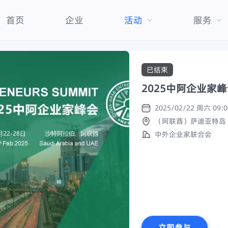
首页
企业
活动
服务
已结束
2025中阿企业家
（阿联酋）萨迪亚特岛
中外企业家联合会
立即参与