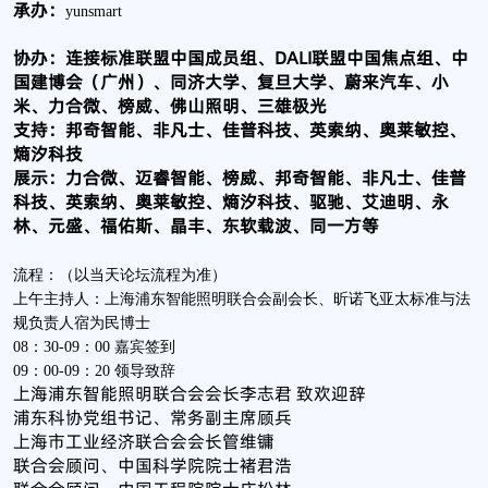
承办：
yunsmart
协办：连接标准联盟中国成员组、DALI联盟中国焦点组、中
国建博会（广州）、同济大学、复旦大学、蔚来汽车、小
米、力合微、榜威、佛山照明、三雄极光
支持：邦奇智能、非凡士、佳普科技、英索纳、奥莱敏控、
熵汐科技
展示：力合微、迈睿智能、榜威、邦奇智能、非凡士、佳普
科技、英索纳、奥莱敏控、熵汐科技、驱驰、艾迪明、永
林、元盛、福佑斯、晶丰、东软载波、同一方等
流程：（以当天论坛流程为准）
上午主持人：上海浦东智能照明联合会副会长、昕诺飞亚太标准与法
规负责人宿为民博士
08：30-09：00 嘉宾签到
09：00-09：20 领导致辞
上海浦东智能照明联合会会长李志君 致欢迎辞
浦东科协党组书记、常务副主席顾兵
上海市工业经济联合会会长管维镛
联合会顾问、中国科学院院士褚君浩