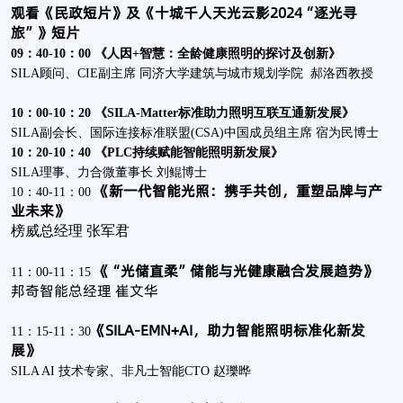
观看《民政短片》及《十城千人天光云影2024“逐光寻
旅”》短片
09：40-10：00 《人因+智慧：全龄健康照明的探讨及创新》
SILA顾问、CIE副主席 同济大学建筑与城市规划学院 郝洛西教授
10：00-10：20 《SILA-Matter标准助力照明互联互通新发展》
SILA副会长、国际连接标准联盟(CSA)中国成员组主席 宿为民博士
10：20-10：40 《PLC持续赋能智能照明新发展》
SILA理事、力合微董事长 刘鲲博士
《新一代智能光照：携手共创，重塑品牌与产
10：40-11：00
业未来》
榜威总经理 张军君
《“光储直柔”储能与光健康融合发展趋势》
11：00-11：15
邦奇智能总经理 崔文华
《SILA-EMN+AI，助力智能照明标准化新发
11：15-11：30
展》
SILA AI 技术专家、非凡士智能CTO 赵瓅晔