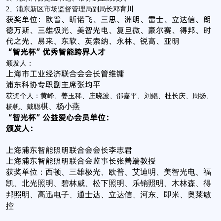
2、浦东新区市场监督管理局副局长邓育川
获奖单位：欧普、昕诺飞、三思、洲明、雷士、立达信、朗
德万斯、三雄极光、美智光电、复旦微、豪尔赛、得邦、时
代之光、易来、东软、英索纳、永林、锐高、亚明
“智光杯”优秀智能跨界人才
颁发人：
上海市工业经济联合会会长管维镛
浦东科协专职副主席张均平
获奖个人：黄峰、姜玉稀、庄晓波、邵嘉平、刘鲲、杜长庆、周扬、
棋、杨小燕
杨帆、戴聪
“智光杯”公益爱心会员单位：
颁发人：
上海浦东智能照明联合会会长李志君
上海浦东智能照明联合会监事长张善端教授
获奖单位：西顿、三雄极光、欧普、艾迪明、美智光电、福
凯、北光照明、碧林威、松下照明、乐销照明、木林森、得
邦照明、高迅电子、通士达、立达信、河东、即米、奥莱敏
控