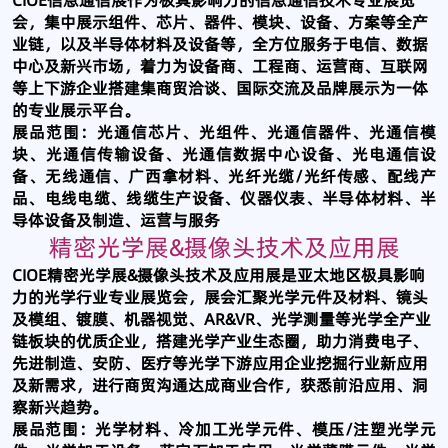
CIOE信息通信展作为极具影响力的信息通信技术专业展览
会，集中展示组件、芯片、器件、模块、设备、方案等全产
业链，以及半导体材料及设备等，全方位服务于电信、数据
中心及新兴市场，着力为设备商、工程商、运营商、互联网
等上下游企业搭建集商贸洽谈、国际交流及品牌展示为一体
的专业展示平台。
展品范围：光通信芯片、光组件、光通信器件、光通信模
块、光通信传输设备、光通信数据中心设备、光电通信设
备、无线通信、广西拿材料、光纤光缆/光纤传感、配线产
品、电线电缆、线缆生产设备、仪器仪表、半导体材料、半
导体设备及制造、运营与服务
精密光学展&摄像头技术及应用展
CIOE精密光学展&摄像头技术及应用展是亚太地区极具影响
力的光学行业专业展览会，展会汇聚光学元件及材料、镜头
及模组、镀膜、机器视觉、AR&VR、光学测量等光学全产业
链板块的优质企业，搭建光学产业生态圈，助力消费电子、
先进制造、安防、医疗等光学下游应用企业挖掘行业新应用
及新需求，进行商贸沟通达成商业合作，获悉前沿应用、洞
察新兴趋势。
展品范围：光学材料、冷加工光学元件、模压/注塑光学元