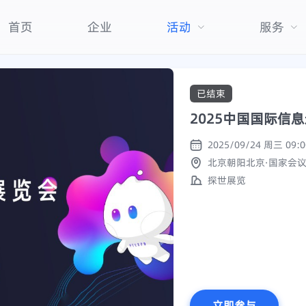
首页
企业
活动
服务
已结束
2025中国国际信
北京朝阳北京·国家会
探世展览
立即参与